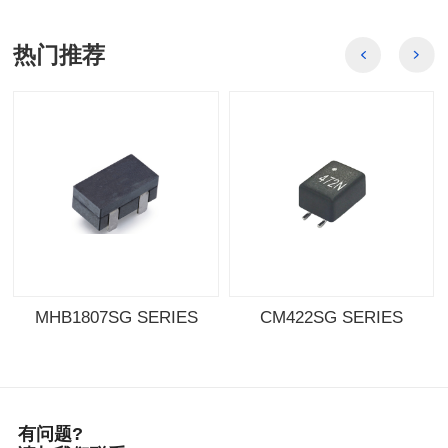
热门推荐
料号: MHB1308SG SERIES
SERIES
MHB1807SG SERIES
CM422SG SERIES
料号: MHB1807SG SERIES
料号: CM422SG SERIES
有问题?