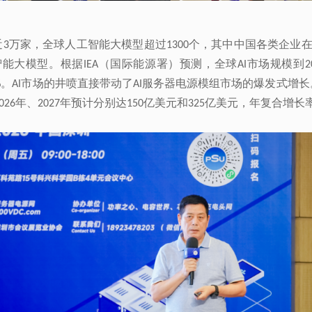
近
万家，全球人工智能大模型超过
个，其中中国各类企业
3
1300
智能大模型。根据
（国际能源署）预测，全球
市场规模到
IEA
AI
2
。
市场的井喷直接带动了
服务器电源模组市场的爆发式增长
%
AI
AI
年、
年预计分别达
亿美元和
亿美元，年复合增长
026
2027
150
325