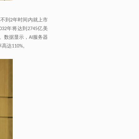
在不到
2
年将达到
032
2745
。数据显示，
AI
率高达
。
110%