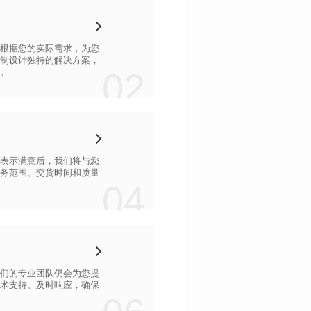
02
。
04