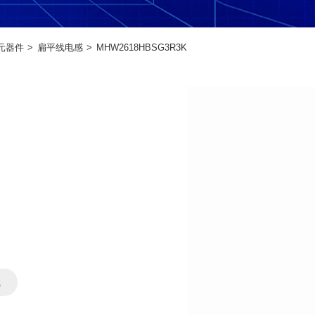
元器件
扁平线电感
MHW2618HBSG3R3K
载