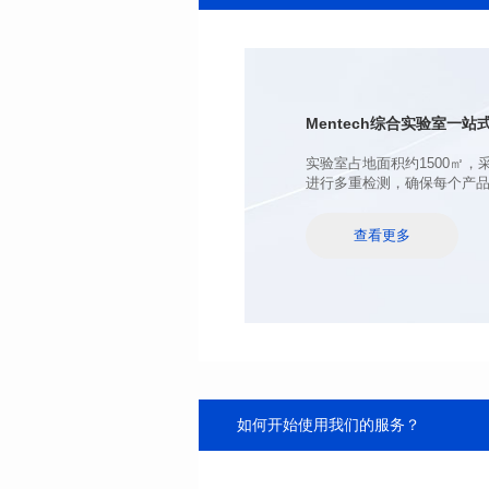
电感值(uH): 140
公差: MIN.
直流电阻(mΩ): 0.4
饱和电流(A): 100
温升电流(A): 100
Mentech综合实验室
一站式
进行多重检测，确保每个产
查看更多
如何开始使用我们的服务？