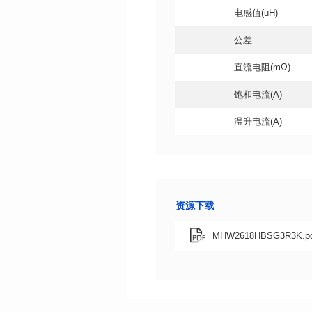
电感值(uH)
公差
直流电阻(mΩ)
饱和电流(A)
温升电流(A)
资源下载
MHW2618HBSG3R3K.pd