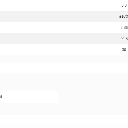
3.3
±10
2.86
92.5
30
f