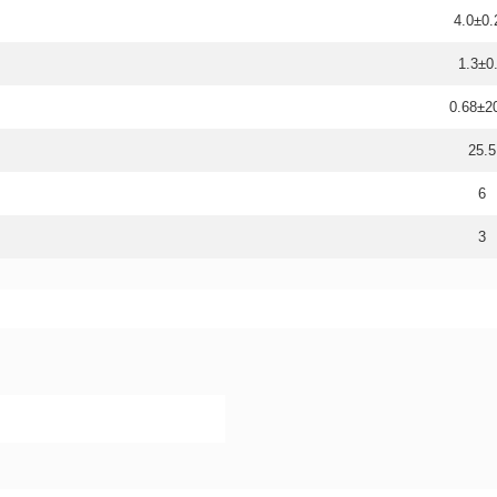
4.0±0.
1.3±0
0.68±
25.5
6
3