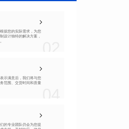
02
。
04