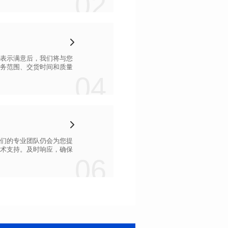
02
04
06