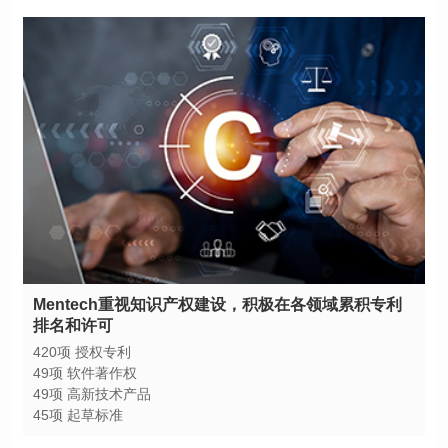
排名和许可
420项 授权专利
49项 软件著作权
49项 高新技术产品
45项 起草标准