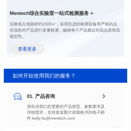
额定电流（A): 43.0
额定电流（A): 68.0
典型直流电阻(mΩ): 0.50
典型直流电阻(mΩ): 0.18
Mentech综合实验室
一站式检测服务 >
饱和电流(A): 23.00~59.00
温升电流(A): 43.00
37.00~120.00
温升电流(A): 68.00
稳定性。
查看更多
如何开始使用我们的服务？
01. 产品咨询
件:kelly-liu@mentech.com
01