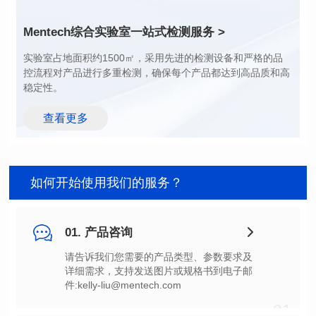
额定电流（A): 43.0
额定电流（A): 68.0
典型直流电阻(mΩ): 0.50
典型直流电阻(mΩ): 0.18
Mentech综合实验室
一站式检测服务 >
饱和电流(A): 23.00~59.00
温升电流(A): 43.00
37.00~120.00
温升电流(A): 68.00
稳定性。
查看更多
如何开始使用我们的服务？
01. 产品咨询
件:kelly-liu@mentech.com
01