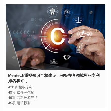
排名和许可
420项 授权专利
49项 软件著作权
49项 高新技术产品
45项 起草标准