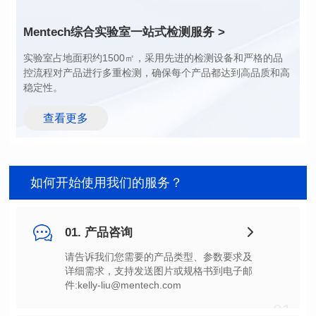
额定电流（A): 43.0
额定电流（A): 68.0
典型直流电阻(mΩ): 0.50
典型直流电阻(mΩ): 0.18
Mentech综合实验室
一站式检测服务 >
饱和电流(A): 23.00~59.00
温升电流(A): 43.00
37.00~120.00
温升电流(A): 68.00
稳定性。
查看更多
如何开始使用我们的服务？
01. 产品咨询
件:kelly-liu@mentech.com
01