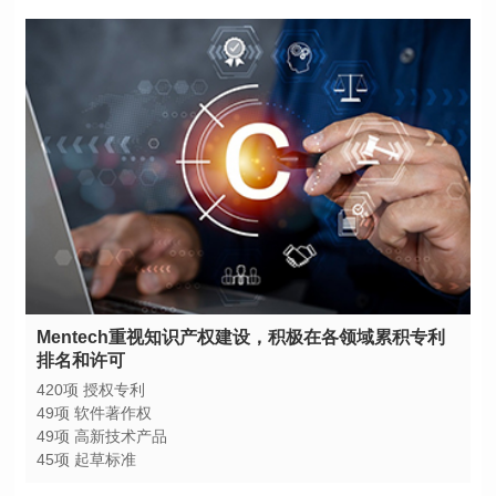
排名和许可
420项 授权专利
49项 软件著作权
49项 高新技术产品
45项 起草标准