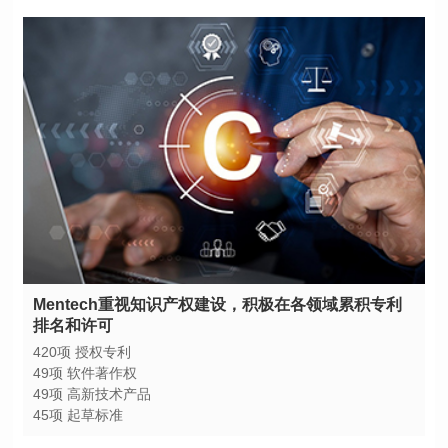
排名和许可
420项 授权专利
49项 软件著作权
49项 高新技术产品
45项 起草标准