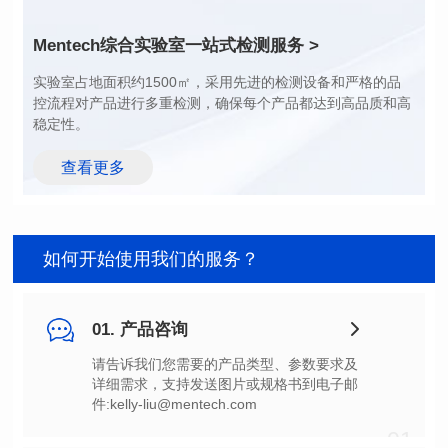
额定电流（A): 43.0
额定电流（A): 68.0
典型直流电阻(mΩ): 0.50
典型直流电阻(mΩ): 0.18
Mentech综合实验室
一站式检测服务 >
饱和电流(A): 23.00~59.00
温升电流(A): 43.00
37.00~120.00
温升电流(A): 68.00
稳定性。
查看更多
如何开始使用我们的服务？
01. 产品咨询
件:kelly-liu@mentech.com
01