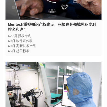
排名和许可
420项 授权专利
49项 软件著作权
49项 高新技术产品
45项 起草标准