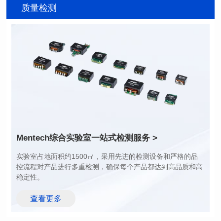
系列名称: CM422SG 系列
SERIES
质量检测
应用类型: Telecom
封装类型: SMT
系列
长（mm): 9.0
应用类型: Power
宽(mm): 6.4
封装类型: THT
高（mm): 5
长（mm): 40.0
电感值(μH): 470~7200
宽(mm): 40.0
额定电流（A): 0.28~0.90
高（mm): 16.5
耐压测试电压: 500
电感值(μH): 170~2200
额定电流（A): 17~62
200~1500
耐压测试电压: 1500
最大直流电阻(mΩ): 1~7
Mentech综合实验室
一站式检测服务 >
稳定性。
查看更多