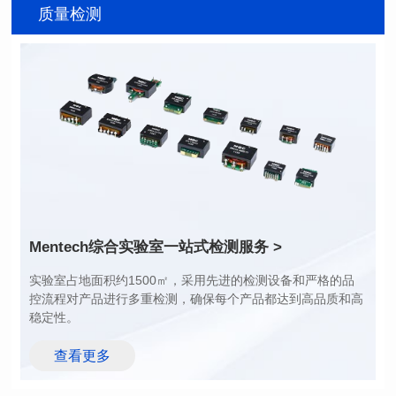
系列名称: CM422SG 系列
SERIES
质量检测
应用类型: Telecom
封装类型: SMT
系列
长（mm): 9.0
应用类型: Power
宽(mm): 6.4
封装类型: THT
高（mm): 5
长（mm): 40.0
电感值(μH): 470~7200
宽(mm): 40.0
额定电流（A): 0.28~0.90
高（mm): 16.5
耐压测试电压: 500
电感值(μH): 170~2200
额定电流（A): 17~62
200~1500
耐压测试电压: 1500
最大直流电阻(mΩ): 1~7
Mentech综合实验室
一站式检测服务 >
稳定性。
查看更多