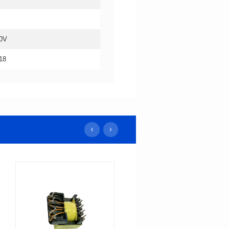
0V
18