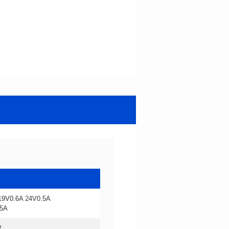
75A
V