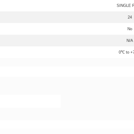
SINGLE 
24
No
N/A
0℃ to 