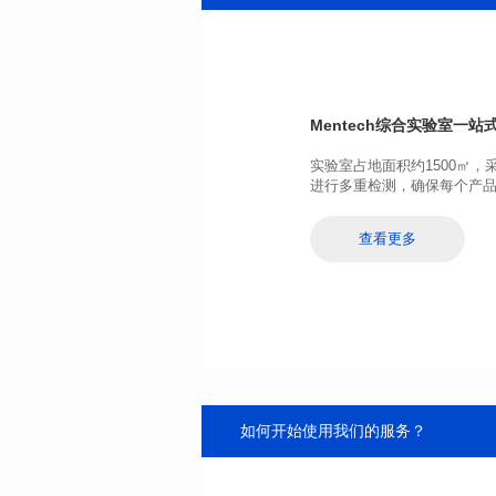
端口数: SINGLE PORT
Pin脚个数: 24
是否支持POE: No
POE电流: N/A
Mentech综合实验室
一站式
+85℃
进行多重检测，确保每个产
查看更多
如何开始使用我们的服务？