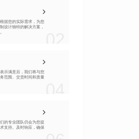
02
。
04