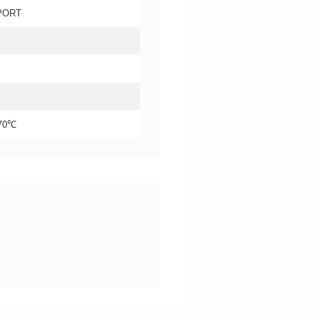
PORT
+70℃