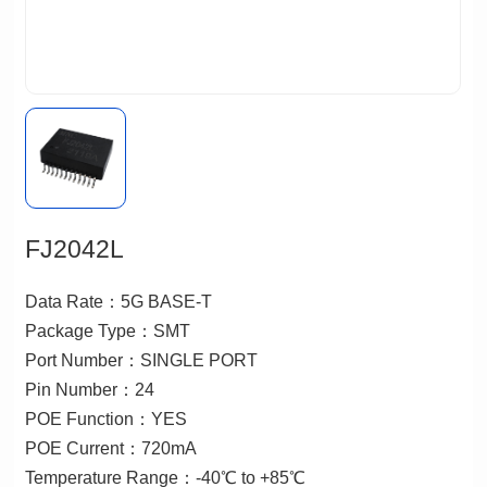
FJ2042L
Data Rate：5G BASE-T
Package Type：SMT
Port Number：SINGLE PORT
Pin Number：24
POE Function：YES
POE Current：720mA
Temperature Range：-40℃ to +85℃