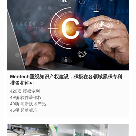
排名和许可
420项 授权专利
49项 软件著作权
49项 高新技术产品
45项 起草标准