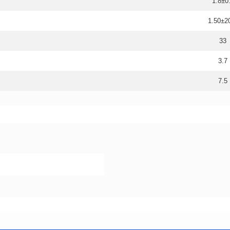
1.8±0
1.50±
33
3.7
7.5