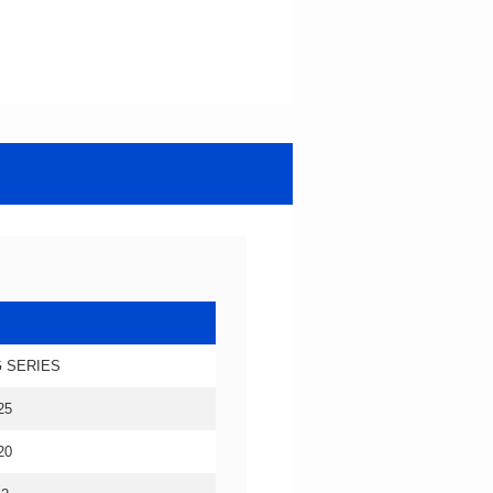
 SERIES
25
20