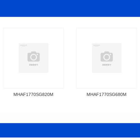
MHAF1770SG820M
MHAF1770SG680M
料号: MHAF1770SG820M
料号: MHAF1770SG680M
SERIES
SERIES
长(mm): 17.15±0.35
长(mm): 17.15±0.35
宽(mm): 17.15Max.
宽(mm): 17.15Max.
高(mm): 6.8±0.2
高(mm): 6.8±0.2