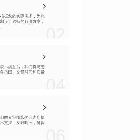
02
。
04
06