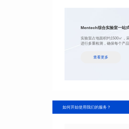
电感值(μH): 100.0±20%
最大直流电阻(mΩ): 98
饱和电流(A): 6.5
温升电流(A): 6.5
Mentech综合实验室
一站式
进行多重检测，确保每个产
查看更多
如何开始使用我们的服务？