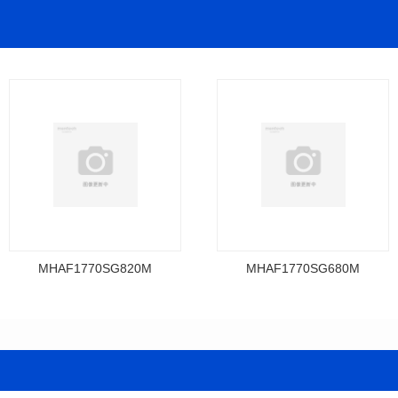
MHAF1770SG820M
MHAF1770SG680M
料号: MHAF1770SG820M
料号: MHAF1770SG680M
SERIES
SERIES
长(mm): 17.15±0.35
长(mm): 17.15±0.35
宽(mm): 17.15Max.
宽(mm): 17.15Max.
高(mm): 6.8±0.2
高(mm): 6.8±0.2