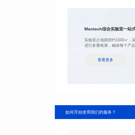
电感值(μH): 100.0±20%
最大直流电阻(mΩ): 98
饱和电流(A): 6.5
温升电流(A): 6.5
Mentech综合实验室
一站式
进行多重检测，确保每个产
查看更多
如何开始使用我们的服务？