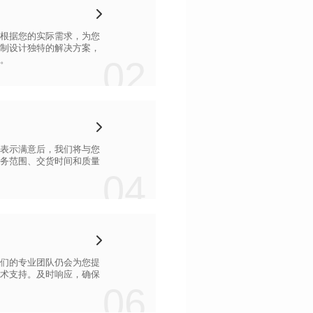
02
。
04
06