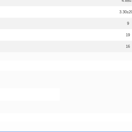
4.8±0
3.30±
9
19
16