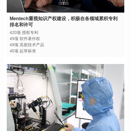
排名和许可
420项 授权专利
49项 软件著作权
49项 高新技术产品
45项 起草标准