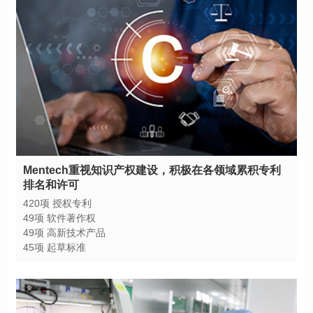
排名和许可
420项 授权专利
49项 软件著作权
49项 高新技术产品
45项 起草标准