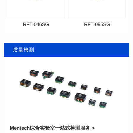
RFT-046SG
RFT-095SG
资料下载
资料下载
料号: RFT-046SG
料号: RFT-095SG
质量检测
传输频带: 0.4-500MHz
传输频带: 5-200MHz
距）
距)
阻抗比（RFT）: 1:1
阻抗比（RFT）: 4:1
Mentech综合实验室
一站式检测服务 >