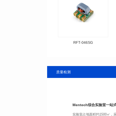
RFT-046SG
资料下载
料号: RFT-046SG
传输频带: 0.4-500MHz
质量检测
距）
阻抗比（RFT）: 1:1
Mentech综合实验室
一站式