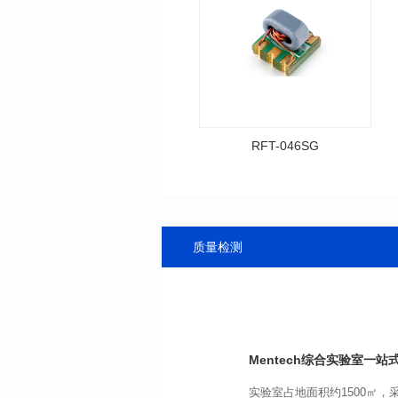
RFT-046SG
资料下载
料号: RFT-046SG
传输频带: 0.4-500MHz
质量检测
距）
阻抗比（RFT）: 1:1
Mentech综合实验室
一站式