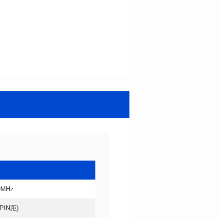
0MHz
4PIN距)