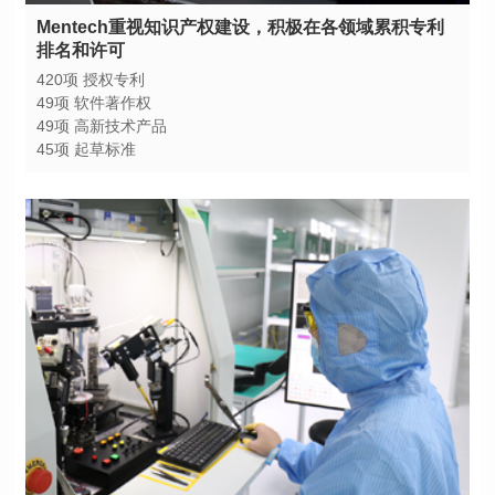
排名和许可
420项 授权专利
49项 软件著作权
49项 高新技术产品
45项 起草标准