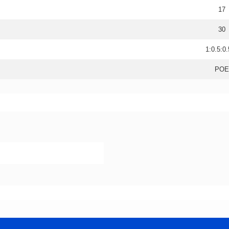
17
30
1:0.5:0
POE