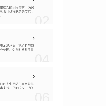
02
。
04
06