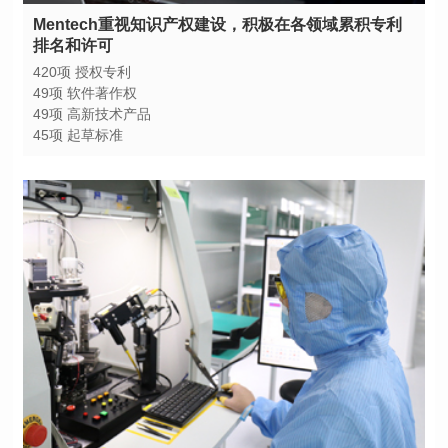
排名和许可
420项 授权专利
49项 软件著作权
49项 高新技术产品
45项 起草标准