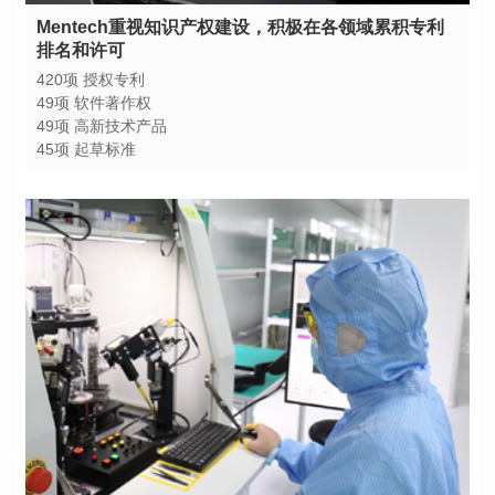
排名和许可
420项 授权专利
49项 软件著作权
49项 高新技术产品
45项 起草标准