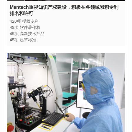
排名和许可
420项 授权专利
49项 软件著作权
49项 高新技术产品
45项 起草标准